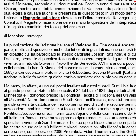
tesi di McInerny, secondo cui i documenti del Concilio sono di per sé suscet
Chiesa, mentre sono stati la presentazione del Vaticano II da parte dei “teolog
sua lettera a causare la crisi è presentata in questo testo in un modo sem
l’intervista
Rapporto sulla fede
rilasciata dall’allora cardinale Ratzinger al
Concilio, il Magistero inizia a prendere in mano la questione dell’interpret
il “magistero parallelo” dei teologi del dissenso.”
di Massimo Introvigne
La pubblicazione dell’edizione italiana di
Vaticano II – Che cosa è andato 
parte, mette a disposizione anche dei lettori di lingua italiana uno dei test
un dibattito cui ha partecipato lo stesso cardinale Joseph Ratzinger, e di cu
Dall’altra, permette al pubblico italiano di conoscere meglio la figura e l’op
vivente, stimato da Giovanni Paolo II e da Benedetto XVI ma ancora poco c
collaboratore Fulvio Di Blasi e dell’associazione Thomas International, c
1999) e Conoscenza morale implicita (Rubbettino, Soveria Mannelli [Catanzar
tradotto in Italia fa venire qualche cattivo pensiero: che si sia voluta ce
McInerny, in effetti, è uno dei pochi intellettuali cattolici degli Stati Uniti 
al grande pubblico. Nato a Minneapolis il 24 febbraio 1929, dopo studi al St
Minnesota e il dottorato presso la Pontificia Facoltà di Filosofia dell’Unive
all’Università Notre Dame presso South Bend, nell’Indiana, dove tuttora diri
grande università cattolica del mondo per numero d’iscritti è cruciale per in
nascondere i problemi che la crisi teologica ha portato anche in questo pre
Pontificia Accademia di San Tommaso d’Aquino e della Commissione del Presi
all’Italia e a Roma – dove ha soggiornato ripetutamente – da un rapporto che
specialista vivente di San Tommaso. Le sue opere filosofiche sono in parte de
ha scritto alcune delle più brillanti e vivaci introduzioni alla filosofia in gene
certo senso, con l’opera del 2006 Preambula Fidei. Thomism and the God o