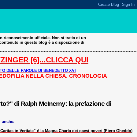
 riconoscimento ufficiale. Non si tratta di un
 contenuto in questo blog è a disposizione di
INGER [6]...CLICCA QUI
TO DELLE PAROLE DI BENEDETTO XVI
PEDOFILIA NELLA CHIESA. CRONOLOGIA
orto?" di Ralph McInerny: la prefazione di
i anche:
Caritas in Veritate” è la Magna Charta dei paesi poveri (Piero Gheddo)