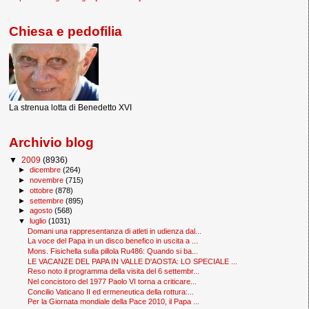
Chiesa e pedofilia
La strenua lotta di Benedetto XVI
Archivio blog
▼
2009
(8936)
►
dicembre
(264)
►
novembre
(715)
►
ottobre
(878)
►
settembre
(895)
►
agosto
(568)
▼
luglio
(1031)
Domani una rappresentanza di atleti in udienza dal...
La voce del Papa in un disco benefico in uscita a ...
Mons. Fisichella sulla pillola Ru486: Quando si ba...
LE VACANZE DEL PAPA IN VALLE D'AOSTA: LO SPECIALE ...
Reso noto il programma della visita del 6 settembr...
Nel concistoro del 1977 Paolo VI torna a criticare...
Concilio Vaticano II ed ermeneutica della rottura:...
Per la Giornata mondiale della Pace 2010, il Papa ...