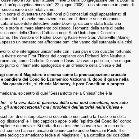
ull’Osservatore Romano l’attuale Prefetto della Congregazione per la Dottrina
no di un’apologetica rinnovata”, 22 giugno 2008) – uno strumento in grado di
l secolarismo e del relativismo.
in sorte di diventare uno dei nomi più conosciuti dagli appassionati di
sofo, in effetti, è anche romanziere e autore di diverse serie di grande
cata al sacerdote detective padre Dowling, da cui è stata tratta una
no le storie al mero elemento poliziesco, i romanzi della serie di padre
sulla crisi della Chiesa Cattolica negli Stati Uniti dopo il Concilio
re Dame, The Wisdom of Father Dowling (Gale Five Star, Waterville [Maine]
a spesso un pretesto per affrontare temi che vanno dall’eutanasia alla crisi
vorio, che interagisce unicamente con i suoi pari e con qualche fortunato
ndo a riviste come First Things del compianto don Richard John Neuhaus
so animato, come Catholic Dossier e Crisis. Un vasto pubblico, che magari
do punto di riferimento apologetico e un difensore della Chiesa e del
eologi contro il Magistero è emersa come la preoccupazione cruciale
do e bandiera del Concilio Ecumenico Vaticano II, dopo il quale nella
ria. Ma questa crisi, si chiede McInerny, è post Concilium o propter
americana, epicentro di quel “Sessantotto nella Chiesa” che è la
io – è la vera data di partenza della crisi post-conciliare, non solo
o, gli anticoncezionali ma i problemi dell’autorità nella Chiesa e
cettibili di un’interpretazione secondo e non contro la Tradizione della
gi dissidenti” e il loro capzioso appello allo “
spirito del Concilio
” contro
emplice e autorevole. Si tratta di una tesi che ha avuto vasta eco nella
II e di cui non hanno mancato di tenere conto anche Giovanni Paolo II e
e teologico americano fedele al Magistero (l’ala cattolica dei cosiddetti