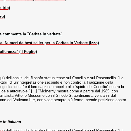
itrio)
zo)
a commenta la "Caritas in veritate"
 Numeri da best seller per la Caritas in Veritate (Izzo)
fferenza" (Il Foglio)
 dell’analisi del filosofo statunitense sul Concilio e sul Posconcilio. “La
tibili di un’interpretazione secondo e non contro la Tradizione della
i dissidenti” e il loro capzioso appello allo “spirito del Concilio” contro la
plice e autorevole.” […] "McInerny mostra come a partire dal 1985, con
iornalista Vittorio Messori e con il Sinodo Straordinario a vent’anni dal
azione del Vaticano II e, con voce sempre più ferma, prende posizione contro
 in italiano
qui
) dell’analisi del filosofo statunitense sul Concilio e sul Posconcilio. “La