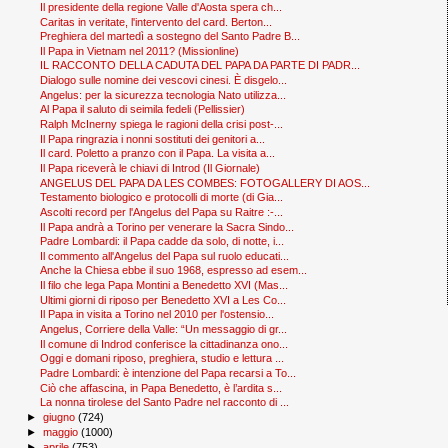
Il presidente della regione Valle d'Aosta spera ch...
Caritas in veritate, l'intervento del card. Berton...
Preghiera del martedì a sostegno del Santo Padre B...
Il Papa in Vietnam nel 2011? (Missionline)
IL RACCONTO DELLA CADUTA DEL PAPA DA PARTE DI PADR...
Dialogo sulle nomine dei vescovi cinesi. È disgelo...
Angelus: per la sicurezza tecnologia Nato utilizza...
Al Papa il saluto di seimila fedeli (Pellissier)
Ralph McInerny spiega le ragioni della crisi post-...
Il Papa ringrazia i nonni sostituti dei genitori a...
Il card. Poletto a pranzo con il Papa. La visita a...
Il Papa riceverà le chiavi di Introd (Il Giornale)
ANGELUS DEL PAPA DA LES COMBES: FOTOGALLERY DI AOS...
Testamento biologico e protocolli di morte (di Gia...
Ascolti record per l'Angelus del Papa su Raitre :-...
Il Papa andrà a Torino per venerare la Sacra Sindo...
Padre Lombardi: il Papa cadde da solo, di notte, i...
Il commento all'Angelus del Papa sul ruolo educati...
Anche la Chiesa ebbe il suo 1968, espresso ad esem...
Il filo che lega Papa Montini a Benedetto XVI (Mas...
Ultimi giorni di riposo per Benedetto XVI a Les Co...
Il Papa in visita a Torino nel 2010 per l'ostensio...
Angelus, Corriere della Valle: “Un messaggio di gr...
Il comune di Indrod conferisce la cittadinanza ono...
Oggi e domani riposo, preghiera, studio e lettura ...
Padre Lombardi: è intenzione del Papa recarsi a To...
Ciò che affascina, in Papa Benedetto, è l’ardita s...
La nonna tirolese del Santo Padre nel racconto di ...
►
giugno
(724)
►
maggio
(1000)
►
aprile
(753)