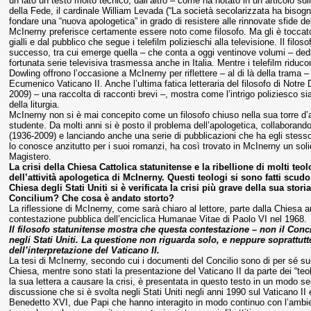
un lato un testo molto tecnico, dall’altro – come ha notato in un articolo s
della Fede, il cardinale William Levada (“La società secolarizzata ha bisog
fondare una “nuova apologetica” in grado di resistere alle rinnovate sfide de
McInerny preferisce certamente essere noto come filosofo. Ma gli è toccato 
gialli e dal pubblico che segue i telefilm polizieschi alla televisione. Il filo
successo, tra cui emerge quella – che conta a oggi ventinove volumi – dedi
fortunata serie televisiva trasmessa anche in Italia. Mentre i telefilm riduco
Dowling offrono l’occasione a McInerny per riflettere – al di là della trama – 
Ecumenico Vaticano II. Anche l’ultima fatica letteraria del filosofo di Not
2009) – una raccolta di racconti brevi –, mostra come l’intrigo poliziesco si
della liturgia.
McInerny non si è mai concepito come un filosofo chiuso nella sua torre d’a
studente. Da molti anni si è posto il problema dell’apologetica, collabora
(1936-2009) e lanciando anche una serie di pubblicazioni che ha egli stes
lo conosce anzitutto per i suoi romanzi, ha così trovato in McInerny un soli
Magistero.
La crisi della Chiesa Cattolica statunitense e la ribellione di molti t
dell’attività apologetica di McInerny. Questi teologi si sono fatti scu
Chiesa degli Stati Uniti si è verificata la crisi più grave della sua sto
Concilium? Che cosa è andato storto?
La riflessione di McInerny, come sarà chiaro al lettore, parte dalla Chiesa 
contestazione pubblica dell’enciclica Humanae Vitae di Paolo VI nel 1968.
Il filosofo statunitense mostra che questa contestazione – non il Concil
negli Stati Uniti. La questione non riguarda solo, e neppure soprattutt
dell’interpretazione del Vaticano II.
La tesi di McInerny, secondo cui i documenti del Concilio sono di per sé sus
Chiesa, mentre sono stati la presentazione del Vaticano II da parte dei “teolo
la sua lettera a causare la crisi, è presentata in questo testo in un modo s
discussione che si è svolta negli Stati Uniti negli anni 1990 sul Vaticano 
Benedetto XVI, due Papi che hanno interagito in modo continuo con l’ambient