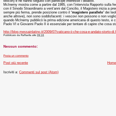
teocon) e ne hanno seguito con partecipe interesse i dibattiti.
McInerny mostra come a partire dal 1985, con l’intervista Rapporto sulla fede 
con il Sinodo Straordinario a vent’anni dal Concilio, il Magistero inizia a p
sempre più ferma, prende posizione contro il “
magistero parallelo
” dei teo
anche altrove), non sono soddisfacenti: i vescovi non possono o non vogliono
quando McInerny pubblicò la prima edizione americana di questo testo, e co
Paolo VI e Giovanni Paolo II è essenziale per tentare di capire che cosa s
http://blog.messainlatino.it/2009/07/vaticano-ii-che-cosa-e-andato-storto-di.
Pubblicato da
Raffaella
alle
09:16
Nessun commento:
Posta un commento
Post più recente
Home
Iscriviti a:
Commenti sul post (Atom)