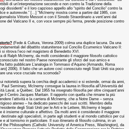
tibili di un’interpretazione secondo e non contro la Tradizione della
i dissidenti” e il loro capzioso appello allo “spirito del Concilio” contro la
plice e autorevole.” […] "McInerny mostra come a partire dal 1985, con
 giornalista Vittorio Messori e con il Sinodo Straordinario a vent’anni dal
azione del Vaticano II e, con voce sempre più ferma, prende posizione contro
storto?
(Fede & Cultura, Verona 2009) colma una duplice lacuna. Da una
i fondamentali del dibattito statunitense sul Concilio Ecumenico Vaticano II:
i si ritrova l’eco nel magistero di Benedetto XVI.
era di Ralph McInerny, da molti considerato il maggiore filosofo cattolico
onosciuto nel nostro Paese nonostante gli sforzi del suo amico e
he ha fatto pubblicare L’analogia in Tommaso d’Aquino (Armando, Roma
o] 2006). Il fatto che un autore così conosciuto negli Stati Uniti sia poco
nsurare una voce cruciale ma scomoda?
la cui notorietà supera la cerchia degli accademici e si estende, ormai da anni,
. Paul Seminary, McInerny consegue la laurea in filosofia all’Università del
rsità Laval, a Québec. Dal 1955 ha insegnato filosofia per oltre cinquant’anni
ge il Centro Jacques Maritain. Il rapporto con quella che rimane la più
tendere l’attività e la carriera di McInerny, che a Notre Dame – senza
stigioso ateneo – ha dedicato parecchi dei suoi scritti. Membro della
dente degli Stati Uniti per le Arti e le Lettere, McInerny è legato
 è insieme culturale e affettivo. Da molti anni è considerato il maggiore
stinate agli specialisti, in parte agli studenti e al mondo cattolico per cui
re e al tomismo in particolare. Il suo itinerario di filosofo culmina, in un
f the Philosophers (Catholic University of America Press, Washington), da