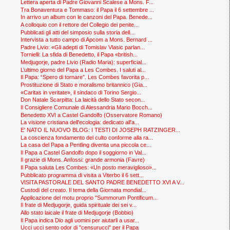
Lettera aperta di Padre Giovanni Scalese a Mons. F...
Tra Bonaventura e Tommaso: il Papa il 6 settembre ...
In arrivo un album con le canzoni del Papa. Benede...
A colloquio con il rettore del Collegio dei penite...
Pubblicati gli atti del simposio sulla storia dell...
Intervista a tutto campo di Apcom a Mons. Bernard ...
Padre Livio: «Gli adepti di Tomislav Vlasic parlan...
Tornielli: La sfida di Benedetto, il Papa «british...
Medjugorje, padre Livio (Radio Maria): superficial...
L’ultimo giorno del Papa a Les Combes. I saluti al...
Il Papa: “Spero di tornare”. Les Combes favorita p...
Prostituzione di Stato e moralismo britannico (Gia...
«Caritas in veritate», il sindaco di Torino Sergio...
Don Natale Scarpitta: La laicità dello Stato secon...
Il Consigliere Comunale di Alessandria Mario Bocch...
Benedetto XVI a Castel Gandolfo (Osservatore Romano)
La visione cristiana dell'ecologia: dedicato all'a...
E' NATO IL NUOVO BLOG: I TESTI DI JOSEPH RATZINGER...
La coscienza fondamento del culto conforme alla ra...
La casa del Papa a Pentling diventa una piccola ce...
Il Papa a Castel Gandolfo dopo il soggiorno in Val...
Il grazie di Mons. Anfossi: grande armonia (Favre)
Il Papa saluta Les Combes: «Un posto meraviglioso»...
Pubblicato programma di visita a Viterbo il 6 sett...
VISITA PASTORALE DEL SANTO PADRE BENEDETTO XVI A V...
Custodi del creato. Il tema della Giornata mondial...
Applicazione del motu proprio "Summorum Pontificum...
Il frate di Medjugorje, guida spirituale dei sei v...
Allo stato laicale il frate di Medjugorje (Bobbio)
Il Papa indica Dio agli uomini per aiutarli a usar...
Ucci ucci sento odor di "censurucci" per il Papa