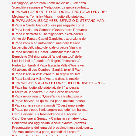
Medjugorje, «spretato» Tomislav Vlasic (Galeazzi)
Scandalo sessuale a Medjugorje. La guida spiritual...
IL PAPA ALL'AEROPORTO DI TORINO: PHOTOGALLERY DE "...
Medjugorje, Tomislav Vlasic «ridotto allo stato la...
IL PAPA LASCIA LES COMBES: SERVIZIO DI STEFANO MAR...
Il Papa a Castel Gandolfo, ora passeggiate con il ...
Il Papa lascia Les Combes (Osservatore Romano)
Il Papa è rientrato a Castelgandolfo: “Arrivederci...
Arrivo del Papa a Castel Gandolfo: trascrizione de...
Il Papa ironico ed autoironico: una bella lezione ...
La perdita dello stato clericale di padre Vlasic n...
Il Papa ai fedeli di Castel Gandolfo: felice di es...
Benedetto XVI ringrazia gli “angeli custodi" delle...
Lodi lodi lodi a Federica Pellegrini: "mostruosa" ...
Padre Lombardi: il Papa lascia la Valle d'Aosta ve...
Gli abitanti di Les Combes: Santità, torni. Il Pap...
Il Papa lascia la Valle d'Aosta. In regalo dai bim...
Il Papa lascia la Valle d'Aosta e dice: le notizie...
IL PAPA SCHERZA CON LE FORZE DELL'ORDINE E CON I G...
Il Papa ha ridotto allo stato laicale il francesca...
Il saluto di Benedetto XVI alle Forze dell'ordine ...
Il Papa ai giornalisti: "Quest'anno c'è stato poco...
Il Papa: ho vissuto qui in una pace celeste, nessu...
Il Papa scherza con i cronisti: "Quest'anno avete ...
Il Papa: purtroppo il mio angelo custode non ha im...
Card. Bertone: «Si trovi nell’enciclica sociale un...
Card. Bertone al Senato: «Caritas in veritate», da...
Benedetto XVI oggi saluta la Valle d’Aosta (Mazza)
Presentazione del tema del prossimo messaggio per ...
"Se vuoi coltivare la pace, custodisci il creato":...