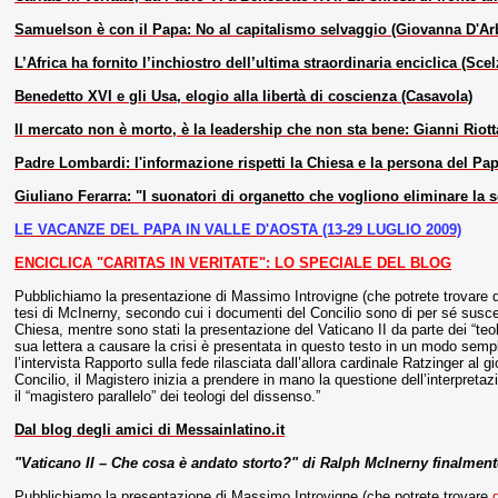
Samuelson è con il Papa: No al capitalismo selvaggio (Giovanna D'Arb
L’Africa ha fornito l’inchiostro dell’ultima straordinaria enciclica (Scel
Benedetto XVI e gli Usa, elogio alla libertà di coscienza (Casavola)
Il mercato non è morto, è la leadership che non sta bene: Gianni Riott
Padre Lombardi: l'informazione rispetti la Chiesa e la persona del Papa.
Giuliano Ferarra: "I suonatori di organetto che vogliono eliminare la so
LE VACANZE DEL PAPA IN VALLE D'AOSTA (13-29 LUGLIO 2009)
ENCICLICA "CARITAS IN VERITATE": LO SPECIALE DEL BLOG
Pubblichiamo la presentazione di Massimo Introvigne (che potrete trovare qui)
tesi di McInerny, secondo cui i documenti del Concilio sono di per sé suscet
Chiesa, mentre sono stati la presentazione del Vaticano II da parte dei “teolog
sua lettera a causare la crisi è presentata in questo testo in un modo sem
l’intervista Rapporto sulla fede rilasciata dall’allora cardinale Ratzinger al g
Concilio, il Magistero inizia a prendere in mano la questione dell’interpret
il “magistero parallelo” dei teologi del dissenso.”
Dal blog degli amici di Messainlatino.it
"Vaticano II – Che cosa è andato storto?" di Ralph McInerny finalmente
Pubblichiamo la presentazione di Massimo Introvigne (che potrete trovare