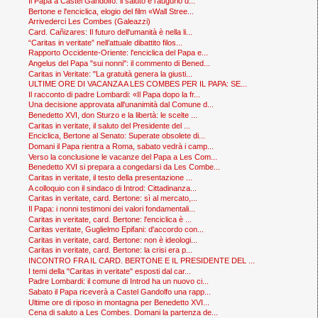
Il Papa a Castel Gandolfo: il saluto e l'augurio d...
Bertone e l'enciclica, elogio del film «Wall Stree...
Arrivederci Les Combes (Galeazzi)
Card. Cañizares: Il futuro dell'umanità è nella li...
“Caritas in veritate” nell’attuale dibattito filos...
Rapporto Occidente-Oriente: l'enciclica del Papa e...
Angelus del Papa "sui nonni": il commento di Bened...
Caritas in Veritate: "La gratuità genera la giusti...
ULTIME ORE DI VACANZA A LES COMBES PER IL PAPA: SE...
Il racconto di padre Lombardi: «Il Papa dopo la fr...
Una decisione approvata all'unanimità dal Comune d...
Benedetto XVI, don Sturzo e la libertà: le scelte ...
Caritas in veritate, il saluto del Presidente del ...
Enciclica, Bertone al Senato: Superate obsolete di...
Domani il Papa rientra a Roma, sabato vedrà i camp...
Verso la conclusione le vacanze del Papa a Les Com...
Benedetto XVI si prepara a congedarsi da Les Combe...
Caritas in veritate, il testo della presentazione ...
A colloquio con il sindaco di Introd: Cittadinanza...
Caritas in veritate, card. Bertone: sì al mercato,...
Il Papa: i nonni testimoni dei valori fondamentali...
Caritas in veritate, card. Bertone: l'enciclica è ...
Caritas veritate, Guglielmo Epifani: d'accordo con...
Caritas in veritate, card. Bertone: non è ideologi...
Caritas in veritate, card. Bertone: la crisi era p...
INCONTRO FRA IL CARD. BERTONE E IL PRESIDENTE DEL ...
I temi della "Caritas in veritate" esposti dal car...
Padre Lombardi: il comune di Introd ha un nuovo ci...
Sabato il Papa riceverà a Castel Gandolfo una rapp...
Ultime ore di riposo in montagna per Benedetto XVI...
Cena di saluto a Les Combes. Domani la partenza de...