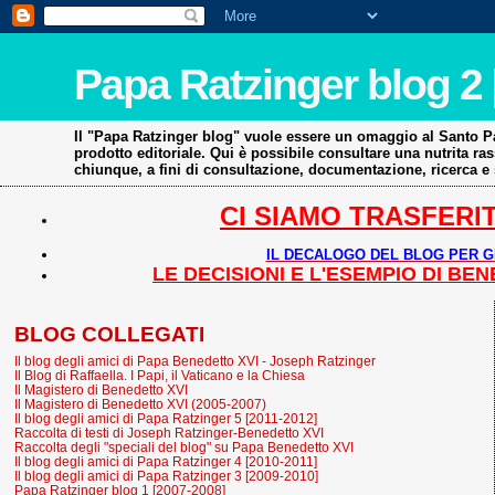
Papa Ratzinger blog 2 
Il "Papa Ratzinger blog" vuole essere un omaggio al Santo Pad
prodotto editoriale. Qui è possibile consultare una nutrita 
chiunque, a fini di consultazione, documentazione, ricerca 
CI SIAMO TRASFERIT
IL DECALOGO DEL BLOG PER G
LE DECISIONI E L'ESEMPIO DI B
BLOG COLLEGATI
Il blog degli amici di Papa Benedetto XVI - Joseph Ratzinger
Il Blog di Raffaella. I Papi, il Vaticano e la Chiesa
Il Magistero di Benedetto XVI
Il Magistero di Benedetto XVI (2005-2007)
Il blog degli amici di Papa Ratzinger 5 [2011-2012]
Raccolta di testi di Joseph Ratzinger-Benedetto XVI
Raccolta degli "speciali del blog" su Papa Benedetto XVI
Il blog degli amici di Papa Ratzinger 4 [2010-2011]
Il blog degli amici di Papa Ratzinger 3 [2009-2010]
Papa Ratzinger blog 1 [2007-2008]