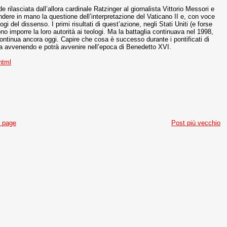
rilasciata dall’allora cardinale Ratzinger al giornalista Vittorio Messori e
rendere in mano la questione dell’interpretazione del Vaticano II e, con voce
logi del dissenso. I primi risultati di quest’azione, negli Stati Uniti (e forse
 imporre la loro autorità ai teologi. Ma la battaglia continuava nel 1998,
ntinua ancora oggi. Capire che cosa è successo durante i pontificati di
ta avvenendo e potrà avvenire nell’epoca di Benedetto XVI.
html
 page
Post più vecchio