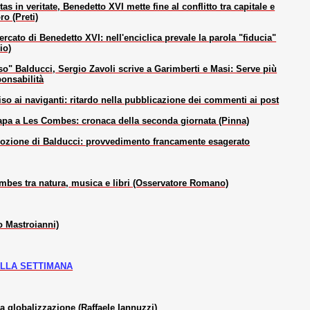
tas in veritate, Benedetto XVI mette fine al conflitto tra capitale e
ro (Preti)
ercato di Benedetto XVI: nell'enciclica prevale la parola "fiducia"
io)
so" Balducci, Sergio Zavoli scrive a Garimberti e Masi: Serve più
ponsabilità
so ai naviganti: ritardo nella pubblicazione dei commenti ai post
Papa a Les Combes: cronaca della seconda giornata (Pinna)
ozione di Balducci: provvedimento francamente esagerato
ombes tra natura, musica e libri (Osservatore Romano)
o Mastroianni)
DELLA SETTIMANA
la globalizzazione (Raffaele Iannuzzi)