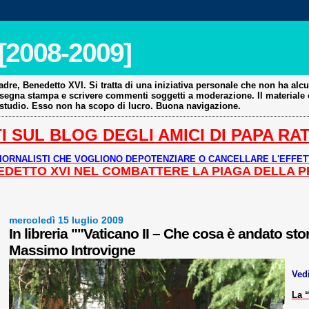
[2008-2009]
re, Benedetto XVI. Si tratta di una iniziativa personale che non ha alcun
rassegna stampa e scrivere commenti soggetti a moderazione. Il materiale
e studio. Esso non ha scopo di lucro. Buona navigazione.
I SUL BLOG DEGLI AMICI DI PAPA RATZ
IORNALISTI CHE VOGLIONO DEPOTENZIARE O CANCELLARE L'EFFET
ENEDETTO XVI NEL COMBATTERE LA PIAGA DELLA 
mercoledì 15 luglio 2009
In libreria ""Vaticano II – Che cosa è andato st
Massimo Introvigne
Ved
La “