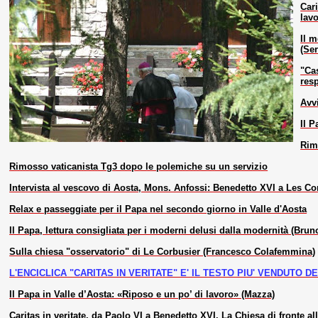
Cari
lavo
Il m
(Ser
"Ca
res
Avvi
Il 
Rim
Rimosso vaticanista Tg3 dopo le polemiche su un servizio
Intervista al vescovo di Aosta, Mons. Anfossi: Benedetto XVI a Les C
Relax e passeggiate per il Papa nel secondo giorno in Valle d'Aosta
Il Papa, lettura consigliata per i moderni delusi dalla modernità (Brun
Sulla chiesa "osservatorio" di Le Corbusier (Francesco Colafemmina)
L'ENCICLICA "CARITAS IN VERITATE" E' IL TESTO PIU' VENDUTO 
Il Papa in Valle d’Aosta: «Riposo e un po’ di lavoro» (Mazza)
Caritas in veritate, da Paolo VI a Benedetto XVI. La Chiesa di fronte al