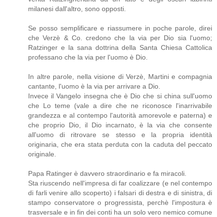
milanesi dall'altro, sono opposti.
Se posso semplificare e riassumere in poche parole, direi
che Verzè & Co. credono che la via per Dio sia l'uomo;
Ratzinger e la sana dottrina della Santa Chiesa Cattolica
professano che la via per l'uomo è Dio.
In altre parole, nella visione di Verzè, Martini e compagnia
cantante, l'uomo è la via per arrivare a Dio.
Invece il Vangelo insegna che è Dio che si china sull'uomo
che Lo teme (vale a dire che ne riconosce l'inarrivabile
grandezza e al contempo l'autorità amorevole e paterna) e
che proprio Dio, il Dio incarnato, è la via che consente
all'uomo di ritrovare se stesso e la propria identità
originaria, che era stata perduta con la caduta del peccato
originale.
Papa Ratinger è davvero straordinario e fa miracoli.
Sta riuscendo nell'impresa di far coalizzare (e nel contempo
di farli venire allo scoperto) i falsari di destra e di sinistra, di
stampo conservatore o progressista, perchè l'impostura è
trasversale e in fin dei conti ha un solo vero nemico comune