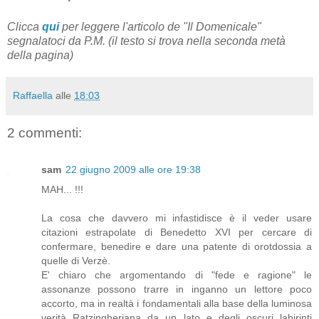
Clicca
qui
per leggere l'articolo de "Il Domenicale"
segnalatoci da P.M. (il testo si trova nella seconda metà
della pagina)
Raffaella
alle
18:03
2 commenti:
sam
22 giugno 2009 alle ore 19:38
MAH... !!!
La cosa che davvero mi infastidisce è il veder usare
citazioni estrapolate di Benedetto XVI per cercare di
confermare, benedire e dare una patente di orotdossia a
quelle di Verzè.
E' chiaro che argomentando di "fede e ragione" le
assonanze possono trarre in inganno un lettore poco
accorto, ma in realtà i fondamentali alla base della luminosa
verità Ratzingheriana da un lato e degli oscuri labirinti