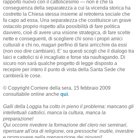
rapporto nuovo con il cattolicesimo — non è che la
conseguenza della separatezza a cui la vicenda storica ha
costretto la Chiesa stessa insieme al retroterra sociale che
fa capo ad essa. Una separatezza che costituisce un grave
ostacolo proprio rispetto alla possibilità di fare politica
davvero, cioè di avere una visione strategica, di fare scelte
nette e conseguenti, di scegliere chi sono i propri amici
culturali e chi no, magari perfino di farsi arricchire da essi
(non oso dire cambiare). E' su questi scogli che il dialogo tra
laici e cattolici si è incagliato e forse sta naufragando. Di
sicuro non sarà qualche progetto di legge disposto a
recepire per intero il punto di vista della Santa Sede che
cambierà le cose.
© Copyright Corriere della sera, 15 febbraio 2009
consultabile online anche
qui
.
Galli della Loggia ha colto in pieno il problema: mancano gli
intellettuali cattolici, manca la cultura, manca la
preparazione!
Qui occorre rivedere la formazione del clero nei seminari,
ripensare all'ora di religione, ora pressoche' inutile, investire
e promuovere nella preparazione dei giovani!