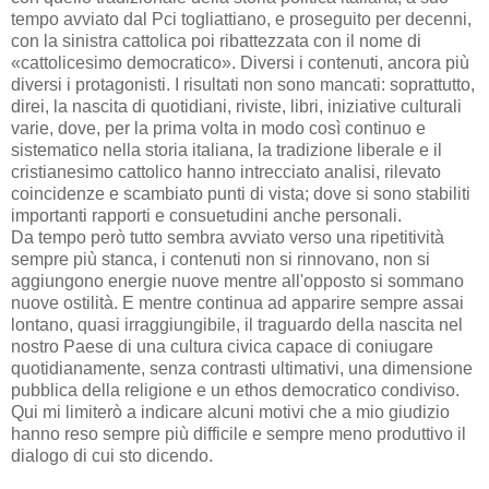
tempo avviato dal Pci togliattiano, e proseguito per decenni,
con la sinistra cattolica poi ribattezzata con il nome di
«cattolicesimo democratico». Diversi i contenuti, ancora più
diversi i protagonisti. I risultati non sono mancati: soprattutto,
direi, la nascita di quotidiani, riviste, libri, iniziative culturali
varie, dove, per la prima volta in modo così continuo e
sistematico nella storia italiana, la tradizione liberale e il
cristianesimo cattolico hanno intrecciato analisi, rilevato
coincidenze e scambiato punti di vista; dove si sono stabiliti
importanti rapporti e consuetudini anche personali.
Da tempo però tutto sembra avviato verso una ripetitività
sempre più stanca, i contenuti non si rinnovano, non si
aggiungono energie nuove mentre all'opposto si sommano
nuove ostilità. E mentre continua ad apparire sempre assai
lontano, quasi irraggiungibile, il traguardo della nascita nel
nostro Paese di una cultura civica capace di coniugare
quotidianamente, senza contrasti ultimativi, una dimensione
pubblica della religione e un ethos democratico condiviso.
Qui mi limiterò a indicare alcuni motivi che a mio giudizio
hanno reso sempre più difficile e sempre meno produttivo il
dialogo di cui sto dicendo.