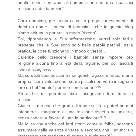
adulti. sono contrario alla imposizione di una qualsiasi
religione a dei bambini.”
Caro anonimo, per prima cosa La prego cortesemente di
darsi un nome – anche di fantasia – che in questo blog
siamo abituati a parlarci in modo “diretto”…
Poi, riprendendo la Sua affermazione, vorrei solo farLe
presente che le Sue sono solo belle parole perché, nella
pratica, le cose funzionano in modo diverso!...
Sarebbe bello crescere i bambini senza imporre loro
religione alcuna fino all’età della ragione, per poi lasciarli
liberi di scegliere…
Ma su quali basi potranno mai questi ragazzi effettuare una
propria libera valutazione, se da piccoli non verrà insegnato
loro un bel “niente” per non condizionarli?!?
Allora Lei mi potrebbe dire: insegniamo loro tutte le
religioni…
Giusto…, ma con che grado di imparzialità si potrebbe mai
infondere il magistero di una religione rispetto ad un’altra,
senza cadere a favore di una in particolare?!?
Ma lo sa che anche dei fatti storici come le foibe, possono
assumere delle valenze diverse a seconda che li enunci un
professore con tendenze di destra o di sinistra?!?