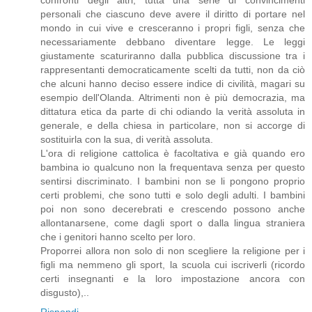
personali che ciascuno deve avere il diritto di portare nel
mondo in cui vive e cresceranno i propri figli, senza che
necessariamente debbano diventare legge. Le leggi
giustamente scaturiranno dalla pubblica discussione tra i
rappresentanti democraticamente scelti da tutti, non da ciò
che alcuni hanno deciso essere indice di civilità, magari su
esempio dell'Olanda. Altrimenti non è più democrazia, ma
dittatura etica da parte di chi odiando la verità assoluta in
generale, e della chiesa in particolare, non si accorge di
sostituirla con la sua, di verità assoluta.
L'ora di religione cattolica è facoltativa e già quando ero
bambina io qualcuno non la frequentava senza per questo
sentirsi discriminato. I bambini non se li pongono proprio
certi problemi, che sono tutti e solo degli adulti. I bambini
poi non sono decerebrati e crescendo possono anche
allontanarsene, come dagli sport o dalla lingua straniera
che i genitori hanno scelto per loro.
Proporrei allora non solo di non scegliere la religione per i
figli ma nemmeno gli sport, la scuola cui iscriverli (ricordo
certi insegnanti e la loro impostazione ancora con
disgusto),..
Rispondi