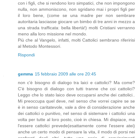
con i figli, che si rendono loro simpatici, che non impongono
nulla, non ammoniscono, non sgridano mai i propri figli per
il loro bene, (come se una madre per non sembrare
autoritaria lasciasse giocare un bimbo di tre anni in mezzo a
una strada trafficata: bella libertà!) molti Cristiani verranno
meno alla loro missione nel mondo.
Più che al Vangelo, infatti, molti Cattolici sembrano riferirisi
al Metodo Montessori.
Rispondi
gemma
15 febbraio 2009 alle ore 20:45
non c'è bisogno di dialogo tra laici e cattolici? Ma come?
C'è bisogno di dialogo con tutti tranne che coi cattolici?
Leggo che lo stato laico deve occuparsi anche dei cattolici..
Mi preoccupa quel deve, nel senso che vorrei capire se se
è in senso caritatevole, vale a dire di considerazione anche
dei cattolici o punitivo, nel senso di sistemare i cattolici una
volta per tutte al loro posto, cioè in chiesa. Mi dispiace, ma
l'essere cattolici prevede(esattamente come l'essere atei)
anche un certo modo di pensare la vita, il modo di porsi nei
confronti degli altri, tutta una serie di convincimenti