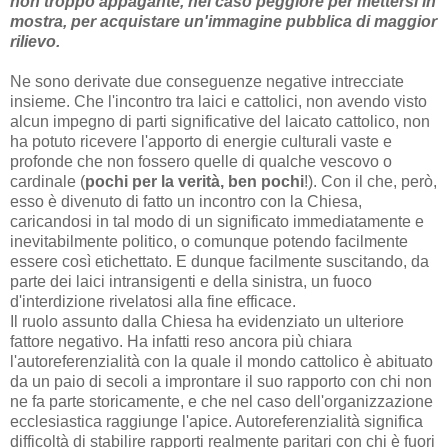
non troppo appagante, nel caso peggiore per mettersi in
mostra, per acquistare un'immagine pubblica di maggior
rilievo.
Ne sono derivate due conseguenze negative intrecciate
insieme. Che l'incontro tra laici e cattolici, non avendo visto
alcun impegno di parti significative del laicato cattolico, non
ha potuto ricevere l'apporto di energie culturali vaste e
profonde che non fossero quelle di qualche vescovo o
cardinale (
pochi per la verità, ben pochi
!). Con il che, però,
esso è divenuto di fatto un incontro con la Chiesa,
caricandosi in tal modo di un significato immediatamente e
inevitabilmente politico, o comunque potendo facilmente
essere così etichettato. E dunque facilmente suscitando, da
parte dei laici intransigenti e della sinistra, un fuoco
d'interdizione rivelatosi alla fine efficace.
Il ruolo assunto dalla Chiesa ha evidenziato un ulteriore
fattore negativo. Ha infatti reso ancora più chiara
l'autoreferenzialità con la quale il mondo cattolico è abituato
da un paio di secoli a improntare il suo rapporto con chi non
ne fa parte storicamente, e che nel caso dell'organizzazione
ecclesiastica raggiunge l'apice. Autoreferenzialità significa
difficoltà di stabilire rapporti realmente paritari con chi è fuori