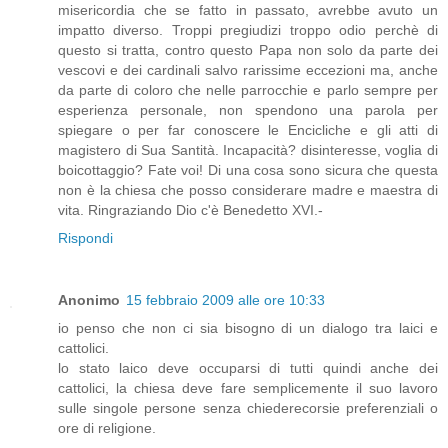
misericordia che se fatto in passato, avrebbe avuto un
impatto diverso. Troppi pregiudizi troppo odio perchè di
questo si tratta, contro questo Papa non solo da parte dei
vescovi e dei cardinali salvo rarissime eccezioni ma, anche
da parte di coloro che nelle parrocchie e parlo sempre per
esperienza personale, non spendono una parola per
spiegare o per far conoscere le Encicliche e gli atti di
magistero di Sua Santità. Incapacità? disinteresse, voglia di
boicottaggio? Fate voi! Di una cosa sono sicura che questa
non è la chiesa che posso considerare madre e maestra di
vita. Ringraziando Dio c'è Benedetto XVI.-
Rispondi
Anonimo
15 febbraio 2009 alle ore 10:33
io penso che non ci sia bisogno di un dialogo tra laici e
cattolici.
lo stato laico deve occuparsi di tutti quindi anche dei
cattolici, la chiesa deve fare semplicemente il suo lavoro
sulle singole persone senza chiederecorsie preferenziali o
ore di religione.