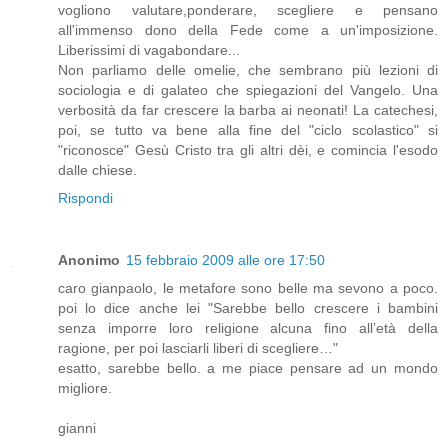
vogliono valutare,ponderare, scegliere e pensano
all'immenso dono della Fede come a un'imposizione.
Liberissimi di vagabondare...
Non parliamo delle omelie, che sembrano più lezioni di
sociologia e di galateo che spiegazioni del Vangelo. Una
verbosità da far crescere la barba ai neonati! La catechesi,
poi, se tutto va bene alla fine del "ciclo scolastico" si
"riconosce" Gesù Cristo tra gli altri dèi, e comincia l'esodo
dalle chiese.
Rispondi
Anonimo
15 febbraio 2009 alle ore 17:50
caro gianpaolo, le metafore sono belle ma sevono a poco.
poi lo dice anche lei "Sarebbe bello crescere i bambini
senza imporre loro religione alcuna fino all’età della
ragione, per poi lasciarli liberi di scegliere…"
esatto, sarebbe bello. a me piace pensare ad un mondo
migliore.
gianni