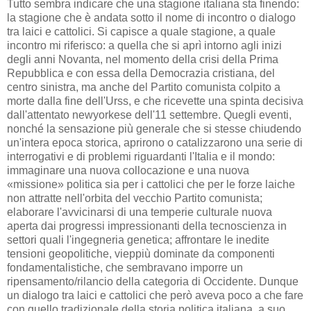
Tutto sembra indicare che una stagione italiana sta finendo:
la stagione che è andata sotto il nome di incontro o dialogo
tra laici e cattolici. Si capisce a quale stagione, a quale
incontro mi riferisco: a quella che si aprì intorno agli inizi
degli anni Novanta, nel momento della crisi della Prima
Repubblica e con essa della Democrazia cristiana, del
centro sinistra, ma anche del Partito comunista colpito a
morte dalla fine dell'Urss, e che ricevette una spinta decisiva
dall'attentato newyorkese dell'11 settembre. Quegli eventi,
nonché la sensazione più generale che si stesse chiudendo
un'intera epoca storica, aprirono o catalizzarono una serie di
interrogativi e di problemi riguardanti l'Italia e il mondo:
immaginare una nuova collocazione e una nuova
«missione» politica sia per i cattolici che per le forze laiche
non attratte nell'orbita del vecchio Partito comunista;
elaborare l'avvicinarsi di una temperie culturale nuova
aperta dai progressi impressionanti della tecnoscienza in
settori quali l'ingegneria genetica; affrontare le inedite
tensioni geopolitiche, vieppiù dominate da componenti
fondamentalistiche, che sembravano imporre un
ripensamento/rilancio della categoria di Occidente. Dunque
un dialogo tra laici e cattolici che però aveva poco a che fare
con quello tradizionale della storia politica italiana, a suo