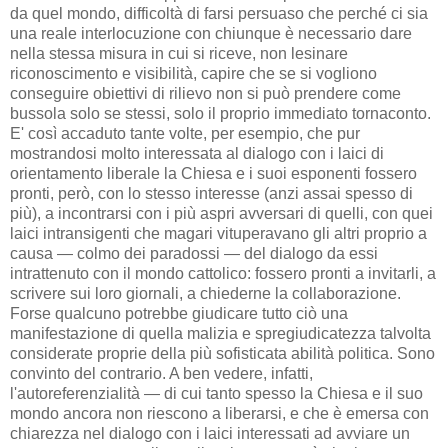
da quel mondo, difficoltà di farsi persuaso che perché ci sia
una reale interlocuzione con chiunque è necessario dare
nella stessa misura in cui si riceve, non lesinare
riconoscimento e visibilità, capire che se si vogliono
conseguire obiettivi di rilievo non si può prendere come
bussola solo se stessi, solo il proprio immediato tornaconto.
E' così accaduto tante volte, per esempio, che pur
mostrandosi molto interessata al dialogo con i laici di
orientamento liberale la Chiesa e i suoi esponenti fossero
pronti, però, con lo stesso interesse (anzi assai spesso di
più), a incontrarsi con i più aspri avversari di quelli, con quei
laici intransigenti che magari vituperavano gli altri proprio a
causa — colmo dei paradossi — del dialogo da essi
intrattenuto con il mondo cattolico: fossero pronti a invitarli, a
scrivere sui loro giornali, a chiederne la collaborazione.
Forse qualcuno potrebbe giudicare tutto ciò una
manifestazione di quella malizia e spregiudicatezza talvolta
considerate proprie della più sofisticata abilità politica. Sono
convinto del contrario. A ben vedere, infatti,
l'autoreferenzialità — di cui tanto spesso la Chiesa e il suo
mondo ancora non riescono a liberarsi, e che è emersa con
chiarezza nel dialogo con i laici interessati ad avviare un