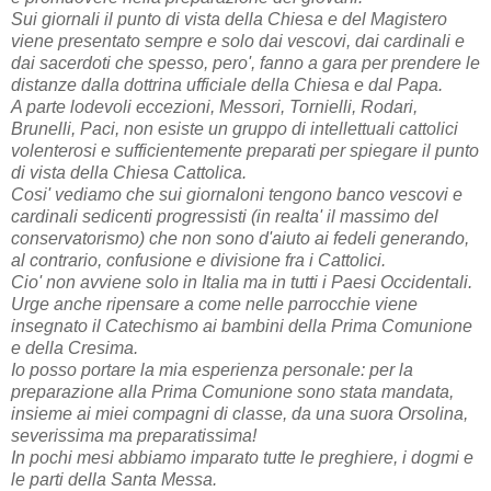
Sui giornali il punto di vista della Chiesa e del Magistero
viene presentato sempre e solo dai vescovi, dai cardinali e
dai sacerdoti che spesso, pero', fanno a gara per prendere le
distanze dalla dottrina ufficiale della Chiesa e dal Papa.
A parte lodevoli eccezioni, Messori, Tornielli, Rodari,
Brunelli, Paci, non esiste un gruppo di intellettuali cattolici
volenterosi e sufficientemente preparati per spiegare il punto
di vista della Chiesa Cattolica.
Cosi' vediamo che sui giornaloni tengono banco vescovi e
cardinali sedicenti progressisti (in realta' il massimo del
conservatorismo) che non sono d'aiuto ai fedeli generando,
al contrario, confusione e divisione fra i Cattolici.
Cio' non avviene solo in Italia ma in tutti i Paesi Occidentali.
Urge anche ripensare a come nelle parrocchie viene
insegnato il Catechismo ai bambini della Prima Comunione
e della Cresima.
Io posso portare la mia esperienza personale: per la
preparazione alla Prima Comunione sono stata mandata,
insieme ai miei compagni di classe, da una suora Orsolina,
severissima ma preparatissima!
In pochi mesi abbiamo imparato tutte le preghiere, i dogmi e
le parti della Santa Messa.