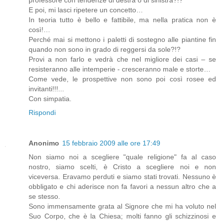
E poi, mi lasci ripetere un concetto…
In teoria tutto è bello e fattibile, ma nella pratica non è
così!…
Perché mai si mettono i paletti di sostegno alle piantine fin
quando non sono in grado di reggersi da sole?!?
Provi a non farlo e vedrà che nel migliore dei casi – se
resisteranno alle intemperie - cresceranno male e storte…
Come vede, le prospettive non sono poi così rosee ed
invitanti!!!...
Con simpatia.
Rispondi
Anonimo
15 febbraio 2009 alle ore 17:49
Non siamo noi a scegliere "quale religione" fa al caso
nostro, siamo scelti, è Cristo a scegliere noi e non
viceversa. Eravamo perduti e siamo stati trovati. Nessuno è
obbligato e chi aderisce non fa favori a nessun altro che a
se stesso.
Sono immensamente grata al Signore che mi ha voluto nel
Suo Corpo, che è la Chiesa; molti fanno gli schizzinosi e