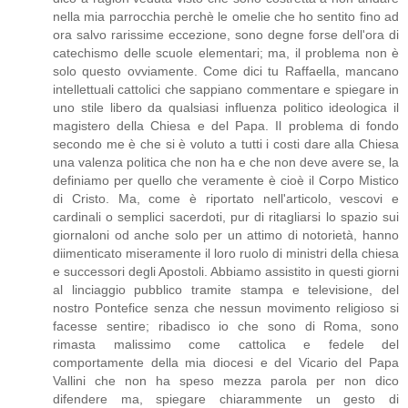
nella mia parrocchia perchè le omelie che ho sentito fino ad
ora salvo rarissime eccezione, sono degne forse dell'ora di
catechismo delle scuole elementari; ma, il problema non è
solo questo ovviamente. Come dici tu Raffaella, mancano
intellettuali cattolici che sappiano commentare e spiegare in
uno stile libero da qualsiasi influenza politico ideologica il
magistero della Chiesa e del Papa. Il problema di fondo
secondo me è che si è voluto a tutti i costi dare alla Chiesa
una valenza politica che non ha e che non deve avere se, la
definiamo per quello che veramente è cioè il Corpo Mistico
di Cristo. Ma, come è riportato nell'articolo, vescovi e
cardinali o semplici sacerdoti, pur di ritagliarsi lo spazio sui
giornaloni od anche solo per un attimo di notorietà, hanno
diimenticato miseramente il loro ruolo di ministri della chiesa
e successori degli Apostoli. Abbiamo assistito in questi giorni
al linciaggio pubblico tramite stampa e televisione, del
nostro Pontefice senza che nessun movimento religioso si
facesse sentire; ribadisco io che sono di Roma, sono
rimasta malissimo come cattolica e fedele del
comportamente della mia diocesi e del Vicario del Papa
Vallini che non ha speso mezza parola per non dico
difendere ma, spiegare chiarammente un gesto di