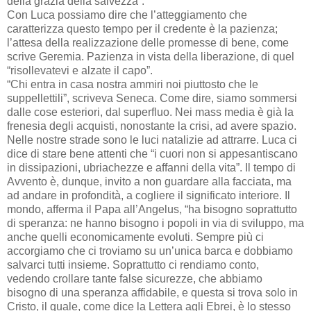
della grazia della salvezza”.
Con Luca possiamo dire che l’atteggiamento che
caratterizza questo tempo per il credente è la pazienza;
l’attesa della realizzazione delle promesse di bene, come
scrive Geremia. Pazienza in vista della liberazione, di quel
“risollevatevi e alzate il capo”.
“Chi entra in casa nostra ammiri noi piuttosto che le
suppellettili”, scriveva Seneca. Come dire, siamo sommersi
dalle cose esteriori, dal superfluo. Nei mass media è già la
frenesia degli acquisti, nonostante la crisi, ad avere spazio.
Nelle nostre strade sono le luci natalizie ad attrarre. Luca ci
dice di stare bene attenti che “i cuori non si appesantiscano
in dissipazioni, ubriachezze e affanni della vita”. Il tempo di
Avvento è, dunque, invito a non guardare alla facciata, ma
ad andare in profondità, a cogliere il significato interiore. Il
mondo, afferma il Papa all’Angelus, “ha bisogno soprattutto
di speranza: ne hanno bisogno i popoli in via di sviluppo, ma
anche quelli economicamente evoluti. Sempre più ci
accorgiamo che ci troviamo su un’unica barca e dobbiamo
salvarci tutti insieme. Soprattutto ci rendiamo conto,
vedendo crollare tante false sicurezze, che abbiamo
bisogno di una speranza affidabile, e questa si trova solo in
Cristo, il quale, come dice la Lettera agli Ebrei, è lo stesso