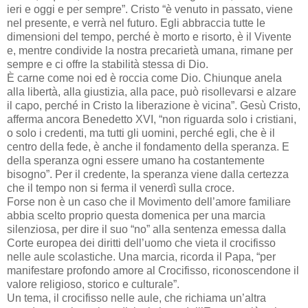
ieri e oggi e per sempre”. Cristo “è venuto in passato, viene
nel presente, e verrà nel futuro. Egli abbraccia tutte le
dimensioni del tempo, perché è morto e risorto, è il Vivente
e, mentre condivide la nostra precarietà umana, rimane per
sempre e ci offre la stabilità stessa di Dio.
È carne come noi ed è roccia come Dio. Chiunque anela
alla libertà, alla giustizia, alla pace, può risollevarsi e alzare
il capo, perché in Cristo la liberazione è vicina”. Gesù Cristo,
afferma ancora Benedetto XVI, “non riguarda solo i cristiani,
o solo i credenti, ma tutti gli uomini, perché egli, che è il
centro della fede, è anche il fondamento della speranza. E
della speranza ogni essere umano ha costantemente
bisogno”. Per il credente, la speranza viene dalla certezza
che il tempo non si ferma il venerdì sulla croce.
Forse non è un caso che il Movimento dell’amore familiare
abbia scelto proprio questa domenica per una marcia
silenziosa, per dire il suo “no” alla sentenza emessa dalla
Corte europea dei diritti dell’uomo che vieta il crocifisso
nelle aule scolastiche. Una marcia, ricorda il Papa, “per
manifestare profondo amore al Crocifisso, riconoscendone il
valore religioso, storico e culturale”.
Un tema, il crocifisso nelle aule, che richiama un’altra