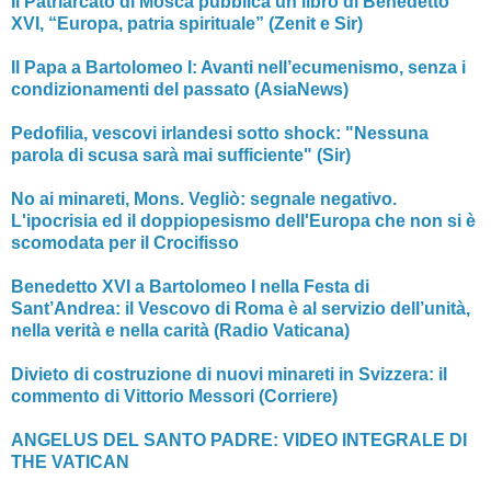
Il Patriarcato di Mosca pubblica un libro di Benedetto
XVI, “Europa, patria spirituale” (Zenit e Sir)
Il Papa a Bartolomeo I: Avanti nell’ecumenismo, senza i
condizionamenti del passato (AsiaNews)
Pedofilia, vescovi irlandesi sotto shock: "Nessuna
parola di scusa sarà mai sufficiente" (Sir)
No ai minareti, Mons. Vegliò: segnale negativo.
L'ipocrisia ed il doppiopesismo dell'Europa che non si è
scomodata per il Crocifisso
Benedetto XVI a Bartolomeo I nella Festa di
Sant’Andrea: il Vescovo di Roma è al servizio dell’unità,
nella verità e nella carità (Radio Vaticana)
Divieto di costruzione di nuovi minareti in Svizzera: il
commento di Vittorio Messori (Corriere)
ANGELUS DEL SANTO PADRE: VIDEO INTEGRALE DI
THE VATICAN