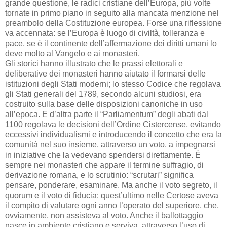
grande questione, le radici cristiane dell’Europa, più volte
tornate in primo piano in seguito alla mancata menzione nel
preambolo della Costituzione europea. Forse una riflessione
va accennata: se l’Europa è luogo di civiltà, tolleranza e
pace, se è il continente dell’affermazione dei diritti umani lo
deve molto al Vangelo e ai monasteri.
Gli storici hanno illustrato che le prassi elettorali e
deliberative dei monasteri hanno aiutato il formarsi delle
istituzioni degli Stati moderni; lo stesso Codice che regolava
gli Stati generali del 1789, secondo alcuni studiosi, era
costruito sulla base delle disposizioni canoniche in uso
all’epoca. E d’altra parte il “Parliamentum” degli abati dal
1100 regolava le decisioni dell’Ordine Cistercense, evitando
eccessivi individualismi e introducendo il concetto che era la
comunità nel suo insieme, attraverso un voto, a impegnarsi
in iniziative che la vedevano spendersi direttamente. È
sempre nei monasteri che appare il termine suffragio, di
derivazione romana, e lo scrutinio: “scrutari” significa
pensare, ponderare, esaminare. Ma anche il voto segreto, il
quorum e il voto di fiducia: quest’ultimo nelle Certose aveva
il compito di valutare ogni anno l’operato del superiore, che,
ovviamente, non assisteva al voto. Anche il ballottaggio
nasce in ambiente cristiano e serviva, attraverso l’uso di